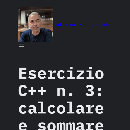
Vai
al
contenuto
Antonio Fittipaldi
Esercizio
C++ n. 3:
calcolare
e sommare